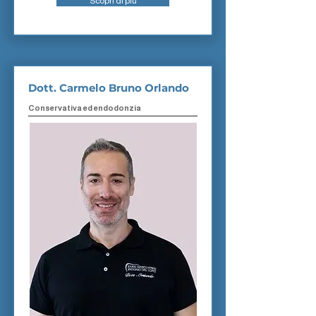
Scopri di piu
Dott. Carmelo Bruno Orlando
Conservativa ed endodonzia