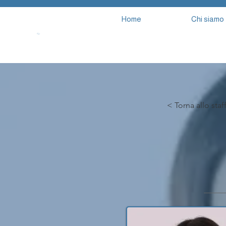
Home
Chi siamo
< Torna allo staf