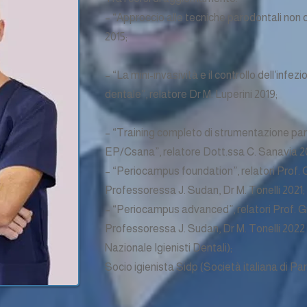
– “Approccio alle tecniche parodontali non c
2015;
– “La mini-invasività e il controllo dell’infez
dentale”, relatore Dr M. Luperini 2019;
– “Training completo di strumentazione p
EP/Csana”, relatore Dott.ssa C. Sanavia 2
– “Periocampus foundation”, relatori Prof. G
Professoressa J. Sudan, Dr M. Tonelli 2021;
– “Periocampus advanced”, relatori Prof. Gr
Professoressa J. Sudan, Dr M. Tonelli 2022
Nazionale Igienisti Dentali);
Socio igienista Sidp (Società italiana di P