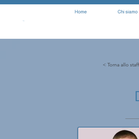
Home
Chi siamo
< Torna allo staf