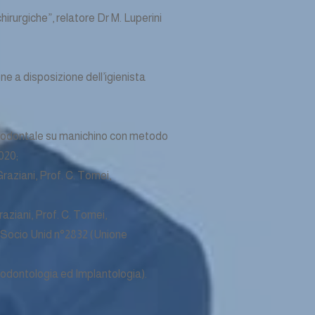
hirurgiche”, relatore Dr M. Luperini
ione a disposizione dell’igienista
arodontale su manichino con metodo
020;
raziani, Prof. C. Tomei,
aziani, Prof. C. Tomei,
 Socio Unid n°2832 (Unione
arodontologia ed Implantologia).