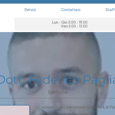
Servizi
Contattaci
Staff
Lun - Gio 8.00 - 19.00
Ven 8.00 - 13.00
f
Dott. Federico Pagli
Igienista
Laureato con Lode presso Università di Pisa
Tra i corsi di aggiornamento: