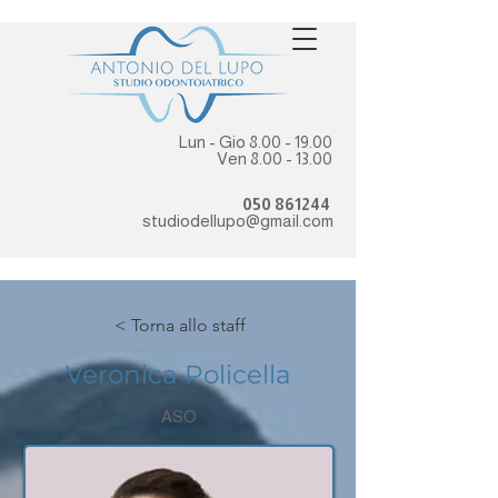
Lun - Gio
8.00 - 19.00
Ven
8.00 - 13.00
050 861244
studiodellupo@gmail.com
< Torna allo staff
Veronica Policella
ASO