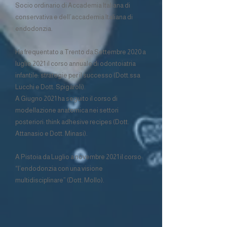
Socio ordinario di Accademia Italiana di
conservativa e dell’accademia ltaliana di
endodonzia.
Ha frequentato a Trento da Settembre 2020 a
luglio 2021 il corso annuale di odontoiatria
infantile: strategie per il successo (Dott.ssa
Lucchi e Dott. Spigaroli).
A Giugno 2021 ha seguito il corso di
modellazione anatomica nei settori
posteriori: think adhesive recipes (Dott.
Attanasio e Dott. Minasi).
A Pistoia da Luglio a novembre 2021 il corso:
“l’endodonzia con una visione
multidisciplinare” (Dott. Mollo).