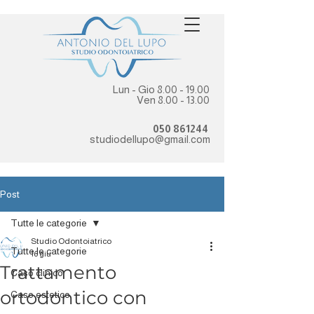
Lun - Gio
8.00 - 19.00
Ven
8.00 - 13.00
050 861244
studiodellupo@gmail.com
Post
Tutte le categorie
Studio Odontoiatrico
Tutte le categorie
16 giu
Trattamento
Caso clinico
ortodontico con
Caso estetico