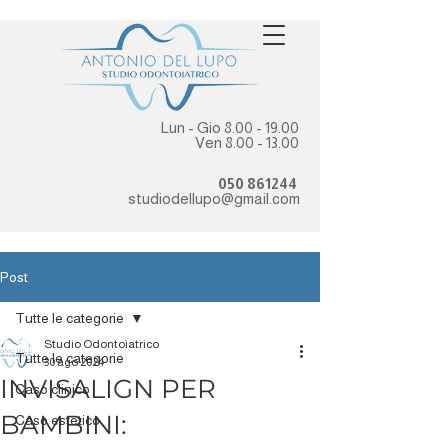
Lun - Gio
8.00 - 19.00
Ven
8.00 - 13.00
050 861244
studiodellupo@gmail.com
Post
Tutte le categorie
Studio Odontoiatrico
Tutte le categorie
30 ago 2024
INVISALIGN PER
Caso clinico
BAMBINI:
Caso estetico