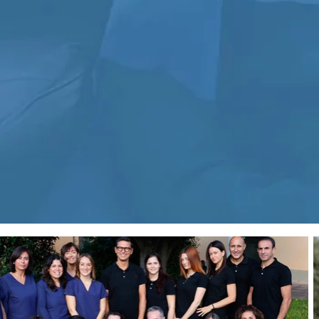
PARODONTOLOGIA
Studio e gestione di patologie specifiche
C
della gengiva e dei tessuti circostanti.
a