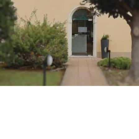
 UNICO
ORSO di trattame
CHECK-UP
TRATTAMENTO