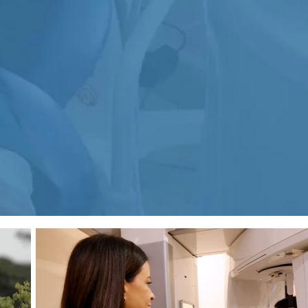
comode. È l’alternativa all’apparecchio
tradizionale per bambini, adolescenti e
adulti.
iche
i.