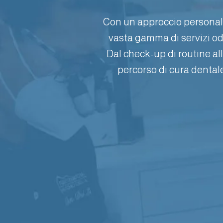
Con un approccio personaliz
vasta gamma di servizi odo
Dal check-up di routine al
percorso di cura dentale
PREVENZIONE
Servizi per preservare la salute tramite
misure di profilassi e trattamenti.
ma