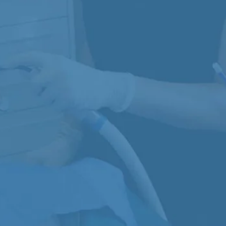
CHIRURGIA
CONSERVATIVA
Interventi chirurgici legati alla
Ricostruzione denti o parti di essi
isoluzione di patologie del cavo orale
compromesse da traumi o carie, pe
che non possono essere curate con
preservarne la funzionalità e l’esteti
trattamenti farmaceutici
ESTETICA
ORTODONZIA
unzionalità dentale tramite faccette,
Correzione dell'allineamento dei den
restauri diretti in composito,
delle malocclusioni per migliorare i