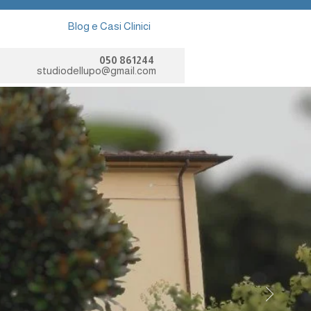
Blog e Casi Clinici
050 861244
studiodellupo@gmail.com