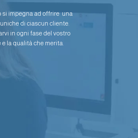
o si impegna ad offrire una
uniche di ciascun cliente.
rvi in ogni fase del vostro
 e la qualità che merita.
PROTESI
dei
Protesi fisse o mobili personalizzate per
 ed
ripristinare o sostituire elementi dentali.