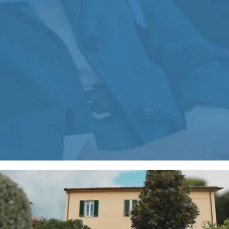
sbiancamento e allineatori.
sorriso e la funzionalità dentale.
GNATOLOGIA
ODONTOSTOMATOLOGIA
ura dei movimenti della bocca, con
Studio e gestione di patologie specif
ttenzione all’articolazione temporo-
della bocca e dei tessuti circostant
mandibolare e ai suoi disturbi.