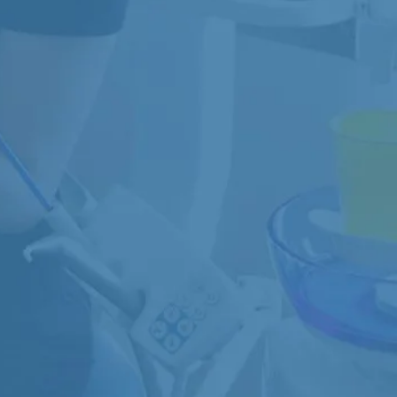
ENDODONZIA
Terapia dei tessuti interni del dente in
r
presenza di patologie.
ca.
ALLINEATORI
ti e
Trattamento ortodontico con
l
mascherine trasparenti, rimovibili e