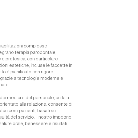
riabilitazioni complesse
ntegrano terapia parodontale,
 e protesica, con particolare
zioni estetiche, incluse le faccette in
to è pianificato con rigore
to grazie a tecnologie moderne e
nate.
ei medici e del personale, unita a
rientato alla relazione, consente di
turi con i pazienti, basati su
ualità del servizio. Il nostro impegno
salute orale, benessere e risultati