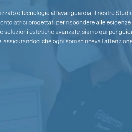
zato e tecnologie all’avanguardia, il nostro Studi
ntoiatrici progettati per rispondere alle esigenze 
le soluzioni estetiche avanzate, siamo qui per guida
, assicurandoci che ogni sorriso riceva l’attenzione
IGIENE DENTALE
SBIANCAMENTO
Cura e pratica fondamentale per
Trattamento per schiarire le tonalità 
ntenere la salute dello smalto e delle
denti, utilizzando procedure sicure
gengive.
efficaci.