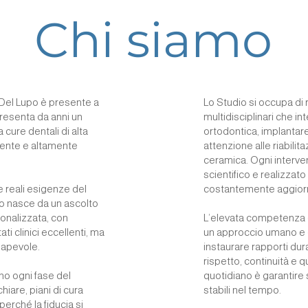
Chi siamo
 Del Lupo è presente a
Lo Studio si occupa di 
presenta da anni un
multidisciplinari che i
 cure dentali di alta
ortodontica, implantare
liente e altamente
attenzione alle riabilita
ceramica. Ogni interven
scientifico e realizza
e reali esigenze del
costantemente aggior
o nasce da un ascolto
sonalizzata, con
L’elevata competenza d
ati clinici eccellenti, ma
un approccio umano e o
sapevole.
instaurare rapporti dura
rispetto, continuità e q
no ogni fase del
quotidiano è garantire 
iare, piani di cura
stabili nel tempo.
perché la fiducia si