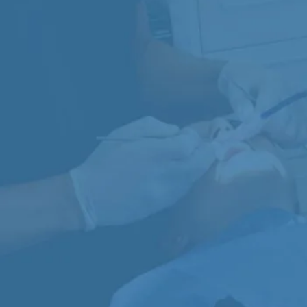
IMPIANTOLOGIA
Ripristino dei denti mancanti grazie
all’impiego di impianti e tecnologie
r
all’avanguardia.
PEDODONZIA
Cura della salute orale dei bambini,
F
dall’infanzia all’adolescenza.